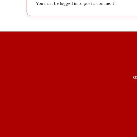
You must be
logged in
to post a comment.
Of