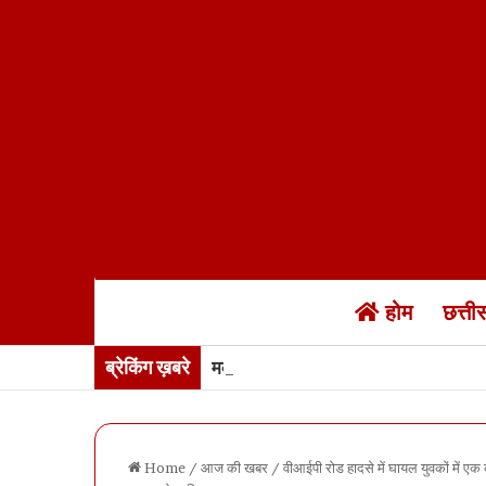
होम
छत्त
ब्रेकिंग ख़बरे
मकानों के नक्शे में “नक्शेबाजी”… रायपुर
Home
/
आज की खबर
/
वीआईपी रोड हादसे में घायल युवकों में एक की