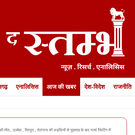
ीसगढ़
एनालिसिस
आज की खबर
देश-विदेश
राजनीति
 के 5 इंजीनियर एक साल के लिए ब्लैकलिस्ट… नगर निगम कमिश्नर का बड़ा एक्शन
 मौत… उज़्बेक , त्रिपुरा , तेलंगाना की लड़कियों से पूछताछ के बाद गर्ल्स रैकेटिंग में