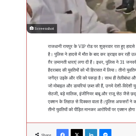
Screenshot
राजधानी रायपुर के VIP रोड पर शुक्रवार रात हुए हादसे मे
है। पुलिस ने हादसे में मौत के बाद कर ड्राइव कर रही उज
ग़ैर ज़मानती धाराएं लगा दी हैं। इधर, पुलिस ने 31 जनव
हैदराबाद की युवतियों को भी हिरासत में लिया। तीनो युवतियो
जगेंद्र उइके और रवि को पकड़ा है। साथ ही तेलीबांधा औ
जो मोबाइल और डायरियां ज़ब्त की हैं, उनमे देशी-विदेशी य
सेठजी, बड़े मालिक, इंजीनियर बाबू और राजू सेठ जैसे छद्म
एक्शन के लिहाज़ से दिक्कत वाला है।पुलिस अफसरों ने कहा
तीनो युवतियों को पीड़ित मानकर आरोपियों पर एक्शन होग
Facebook
X
LinkedIn
Messenger
Share