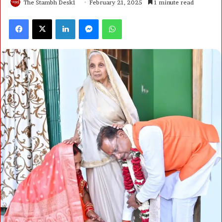
The Stambh Desk1
February 21, 2025
1 minute read
Facebook
X
LinkedIn
Messenger
WhatsApp