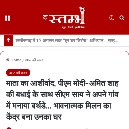
Menu
Switch
S
थानेदार भर्ती नतीजों में SPACE RANI और NEWS नामों पर बवाल… पीएससी का कड़ा खंडन- नाम वही जो फॉर्म में हैं… फेक नैरेटिव फैलाने का प्रयास- भाजपा
Home
/
आज की खबर
आज की खबर
माता का आशीर्वाद, पीएम मोदी-अमित शाह
की बधाई के साथ सीएम साय ने अपने गांव
में मनाया बर्थडे… भावनात्मक मिलन का
केंद्र बना उनका घर