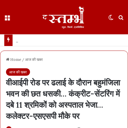
Menu
Switch
S
थानेदार भर्ती नतीजों में SPACE RANI और NEWS नामों पर बवाल… पीएससी का कड़ा खंडन- नाम वही जो फॉर्म में हैं… फेक नैरेटिव फैलाने का प्रयास- भाजपा
Home
/
आज की खबर
आज की खबर
वीआईपी रोड पर ढलाई के दौरान बहुमंजिला
भवन की छत धसकी… कंक्रीट-सेंटरिंग में
दबे 11 श्रमिकों को अस्पताल भेजा…
कलेक्टर-एसएसपी मौके पर