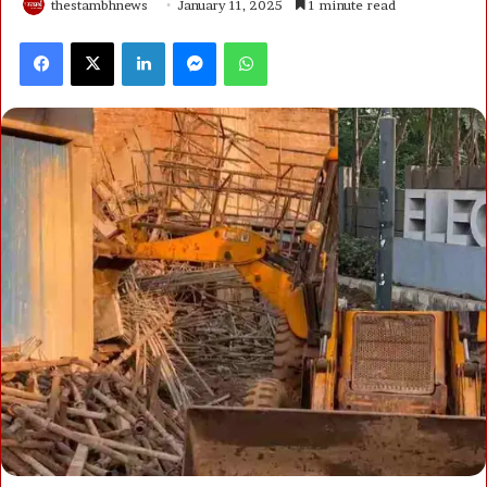
thestambhnews
January 11, 2025
1 minute read
Facebook
X
LinkedIn
Messenger
WhatsApp