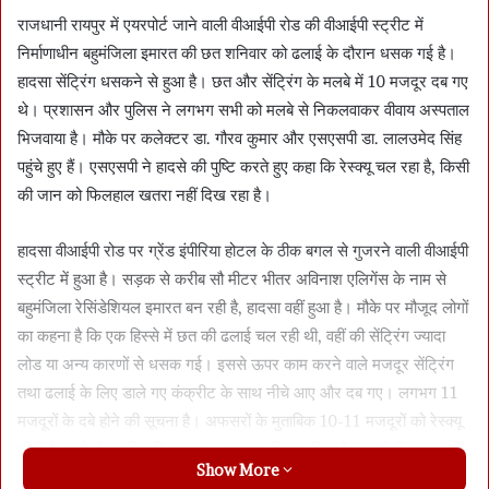
राजधानी रायपुर में एयरपोर्ट जाने वाली वीआईपी रोड की वीआईपी स्ट्रीट में
निर्माणाधीन बहुमंजिला इमारत की छत शनिवार को ढलाई के दौरान धसक गई है।
हादसा सेंट्रिंग धसकने से हुआ है। छत और सेंट्रिंग के मलबे में 10 मजदूर दब गए
थे। प्रशासन और पुलिस ने लगभग सभी को मलबे से निकलवाकर वीवाय अस्पताल
भिजवाया है। मौके पर कलेक्टर डा. गौरव कुमार और एसएसपी डा. लालउमेद सिंह
पहुंचे हुए हैं। एसएसपी ने हादसे की पुष्टि करते हुए कहा कि रेस्क्यू चल रहा है, किसी
की जान को फिलहाल खतरा नहीं दिख रहा है।
हादसा वीआईपी रोड पर ग्रेंड इंपीरिया होटल के ठीक बगल से गुजरने वाली वीआईपी
स्ट्रीट में हुआ है। सड़क से करीब सौ मीटर भीतर अविनाश एलिगेंस के नाम से
बहुमंजिला रेसिंडेशियल इमारत बन रही है, हादसा वहीं हुआ है। मौके पर मौजूद लोगों
का कहना है कि एक हिस्से में छत की ढलाई चल रही थी, वहीं की सेंट्रिंग ज्यादा
लोड या अन्य कारणों से धसक गई। इससे ऊपर काम करने वाले मजदूर सेंट्रिंग
तथा ढलाई के लिए डाले गए कंक्रीट के साथ नीचे आए और दब गए। लगभग 11
मजदूरों के दबे होने की सूचना है। अफसरों के मुताबिक 10-11 मजदूरों को रेस्क्यू
टीमों ने मलबे से सुरक्षित निकालकर अस्पताल भिजवा दिया है। मलबे में तलाश की
Show More
जा रही है कि कहीं कोई और तो नहीं दबा हुआ है। बिल्डिंग निर्माण करनेवाले बिल्डर