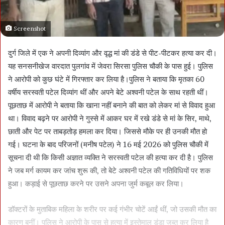
Screenshot
दुर्ग जिले में एक ने अपनी दिव्यांग और वृद्ध मां की डंडे से पीट-पीटकर हत्या कर दी।
यह सनसनीखेज वारदात पुलगांव में जेवरा सिरसा पुलिस चौकी के पास हुई। पुलिस
ने आरोपी को कुछ घंटे में गिरफ्तार कर लिया है।पुलिस ने बताया कि मृतका 60
वर्षीय सरस्वती पटेल दिव्यांग थीं और अपने बेटे अश्वनी पटेल के साथ रहती थीं।
पूछताछ में आरोपी ने बताया कि खाना नहीं बनाने की बात को लेकर मां से विवाद हुआ
था। विवाद बढ़ने पर आरोपी ने गुस्से में आकर घर में रखे डंडे से मां के सिर, माथे,
छाती और पेट पर ताबड़तोड़ हमला कर दिया। जिससे मौके पर ही उनकी मौत हो
गई। घटना के बाद परिजनों (मनीष पटेल) ने 16 मई 2026 को पुलिस चौकी में
सूचना दी थी कि किसी अज्ञात व्यक्ति ने सरस्वती पटेल की हत्या कर दी है। पुलिस
ने जब मर्ग कायम कर जांच शुरू की, तो बेटे अश्वनी पटेल की गतिविधियों पर शक
हुआ। कड़ाई से पूछताछ करने पर उसने अपना जुर्म कबूल कर लिया।
डॉक्टरों के मुताबिक महिला के शरीर पर कई गंभीर चोटें आईं थीं, जो उसकी मौत का
कारण बनीं। पुलिस ने आरोपी के पास से हत्या में इस्तेमाल डंडा जब्त कर लिया है