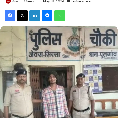
thestambhnews
May 19, 2026
1 minute read
Facebook
X
LinkedIn
Messenger
WhatsApp