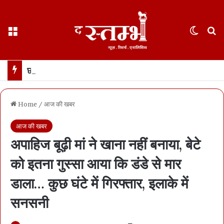
Menu
Switch
S
छत्तीसगढ़ : 65 साल के वहशी बूढ़े ने दुष्कर्म की कोशिश में महिला को मारा… मासूम बच्ची रोने लगी तो उसकी भी हत्या… 21 दिन में खुला डबल मर्डर, बूढ़ा अरेस्ट
Home
/
आज की खबर
आज की खबर
अपाहिज बूढ़ी मां ने खाना नहीं बनाया, बेटे
को इतना गुस्सा आया कि डंडे से मार
डाला… कुछ घंटे में गिरफ्तार, इलाके में
सनसनी