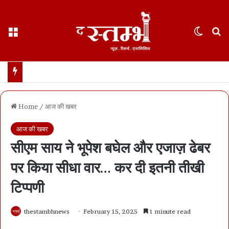
Menu
Switch
S
मकानों के नक्शे में “नक्शेबाजी”… रायपुर के 5 इंजीनियर एक साल के लिए ब्लैकलिस्ट… नगर निगम कमिश्नर का बड़ा एक्शन
Home
/
आज की खबर
आज की खबर
सीएम साय ने भूपेश बघेल और एजाज़ ढेबर
पर किया सीधा वार… कर दी इतनी तीखी
टिप्पणी
thestambhnews
February 15, 2025
1 minute read