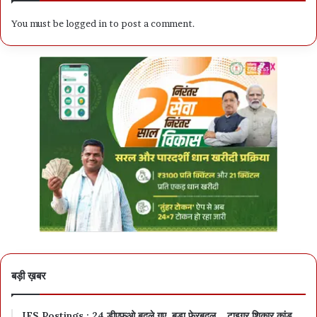
You must be
logged in
to post a comment.
बड़ी ख़बर
IFS Postings : 24 डीएफ़ओ बदले गए, बड़ा फेरबदल… टाइगर शिकार कांड,