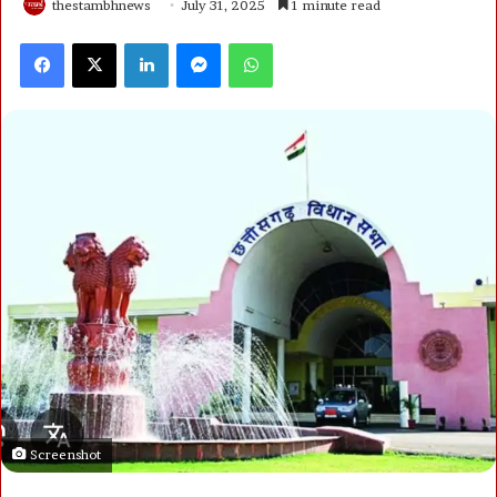
thestambhnews
July 31, 2025
1 minute read
Facebook
X
LinkedIn
Messenger
WhatsApp
Screenshot