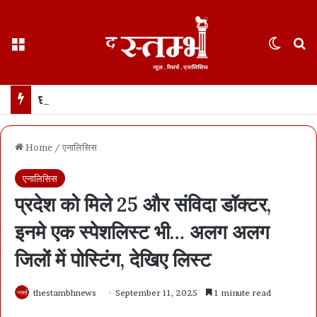
Menu
Switch
S
छत्तीसगढ़ : 65 साल के वहशी बूढ़े ने दुष्कर्म की कोशिश में महिला को मारा… मासूम बच्ची रोने लगी तो उसकी भी हत्या… 21 दिन में खुला डबल मर्डर, बूढ़ा अरेस्ट
Home
/
एनालिसिस
एनालिसिस
प्रदेश को मिले 25 और संविदा डॉक्टर,
इनमे एक स्पेशलिस्ट भी… अलग अलग
जिलों में पोस्टिंग, देखिए लिस्ट
thestambhnews
September 11, 2025
1 minute read