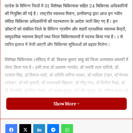
प्रदेश के विभिन्न जिलों में 01 विशेषज्ञ चिकित्सक सहित 24 चिकित्सा अधिकारियों
की नियुक्ति की गई है। राष्ट्रीय स्वास्थ्य मिशन, छत्तीसगढ़ द्वारा आज इन नवीन
संविदा चिकित्सा अधिकारियों की पदस्थापना के आदेश जारी किए गए हैं। इन
डॉक्टरों को संबंधित जिले के विभिन्न ग्रामीण और शहरी प्राथमिक स्वास्थ्य केंद्रों,
सामुदायिक स्वास्थ्य केंद्रों तथा जिला चिकित्सालयों में पदस्थ किया गया है। i से
त्वरित इलाज में तेजी आएगी और चिकित्सा सुविधाओं को बढ़ावा मिलेगा।
विशेषज्ञ चिकित्सक (संविदा) में डॉ. विकास कुमार साहू को जिला अस्पताल धमतरी में
पोस्ट किया गया है। इसी तरह डॉ आकाश नागदेव, डॉ जयंती लाल दारियो, डॉ.
प्रशांत सिंह, डॉ विशाल पत्रे, डॉ अदिति मारिया लाकर, डॉ भाविका टंडन, डॉ मेनका
दांडेकर, डॉ वर्षा कुमारी, डॉ जयालक्ष्मी बिंझवार, डॉ नीतू नन्द, डॉ विनीता मिर्झा, डॉ
बी. दिव्यांशी, डॉ निशा पैकरा, डॉ अल्का कुजूर, डॉ जॉन कुजूर, डॉ. संगीता कंवर, डॉ
हीना कश्यप, डॉ शायल पटेल, डॉ नीरज कुमार गंगराले, डॉ प्रवीन कुमार, डॉ
Show More
आशुतोष, डॉ दीप्ति जतवार, डॉ दीपाली भूआर्य, डॉ झरना रानी मारकोले को प्रदेश
के विभिन्न जिलों में पदस्थ किया गया है। सभी की जॉइनिंग तत्काल की जा रही है।
Facebook
X
LinkedIn
Messenger
WhatsApp