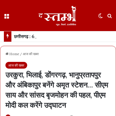
Menu
Switch
S
छत्तीसगढ़ : 65 साल के वहशी बूढ़े ने दुष्कर्म की कोशिश में महिला को मारा… मासूम बच्ची रोने लगी तो उसकी भी हत्या… 21 दिन में खुला डबल मर्डर, बूढ़ा अरेस्ट
Home
/
आज की खबर
आज की खबर
उरकुरा, भिलाई, डोंगरगढ़, भानुप्रतापपुर
और अंबिकापुर बनेंगे अमृत स्टेशन… सीएम
साय और सांसद बृजमोहन की पहल, पीएम
मोदी कल करेंगे उद्घाटन