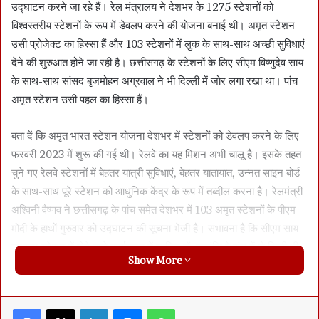
उद्घाटन करने जा रहे हैं। रेल मंत्रालय ने देशभर के 1275 स्टेशनों को
विश्वस्तरीय स्टेशनों के रूप में डेवलप करने की योजना बनाई थी। अमृत स्टेशन
उसी प्रोजेक्ट का हिस्सा हैं और 103 स्टेशनों में लुक के साथ-साथ अच्छी सुविधाएं
देने की शुरुआत होने जा रही है। छत्तीसगढ़ के स्टेशनों के लिए सीएम विष्णुदेव साय
के साथ-साथ सांसद बृजमोहन अग्रवाल ने भी दिल्ली में जोर लगा रखा था। पांच
अमृत स्टेशन उसी पहल का हिस्सा हैं।
बता दें कि अमृत भारत स्टेशन योजना देशभर में स्टेशनों को डेवलप करने के लिए
फरवरी 2023 में शुरू की गई थी। रेलवे का यह मिशन अभी चालू है। इसके तहत
चुने गए रेलवे स्टेशनों में बेहतर यात्री सुविधाएं, बेहतर यातायात, उन्नत साइन बोर्ड
के साथ-साथ पूरे स्टेशन को आधुनिक केंद्र के रूप में तब्दील करना है। रेलमंत्री
अश्विनी वैष्णव ने छत्तीसगढ़ के पांच समेत देशभर में 103 अमृत स्टेशनों के पीएम
मोदी के हाथों गुरुवार को उद्घाटन की सूचना भेजी है। संभावना है कि सीएम साय
उरकुरा स्टेशन में होने वाले कार्यक्रम में शामिल हों, हालांकि वे पांच में से किसी भी
Show More
एक स्टेशन में जा सकते हैं। उनका अभी प्रोग्राम जारी नहीं हुआ है, लेकिन यह
तय है कि पीएम मोदी के कार्यक्रम में वे जरूर शरीक होंगे। रेलमंत्री अश्विनी वैष्णव
ने अपनी चिट्ठी में कहा है कि पीएम मोदी भारतीय रेल को ट्रांसफार्म करना चाहते
Facebook
X
LinkedIn
Messenger
WhatsApp