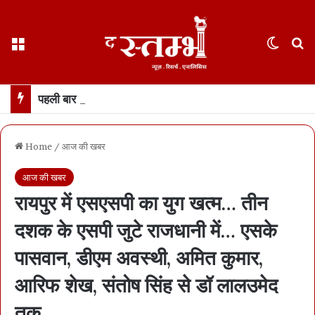
Menu
Switch
S
पहली बार मोजतबा खामनेई का 12 सेकंड का वीडियो जारी… यह दुनियाभर में वायरल क्योंकि अमेरिका-इसराइल का दावा उनके मरणासन्न होने का
Home
/
आज की खबर
आज की खबर
रायपुर में एसएसपी का युग खत्म… तीन
दशक के एसपी जुटे राजधानी में… एसके
पासवान, डीएम अवस्थी, अमित कुमार,
आरिफ शेख, संतोष सिंह से डॉ लालउमेद
तक