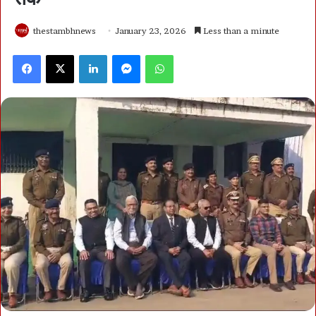
thestambhnews
January 23, 2026
Less than a minute
Facebook
X
LinkedIn
Messenger
WhatsApp