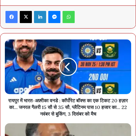
इस अवसर पर भावुक होकर एक पूर्व माओवादी कैडर ने कहा कि,“हमने अपने अतीत
Facebook
X
LinkedIn
Messenger
WhatsApp
में अंधेरा देखा था। आज हमें समाज की सेवा करने का यह अवसर मिला है, यह
हमारे लिए एक नया जन्म है। बारूद की जगह कॉफी परोसना और अपनी मेहनत की
कमाई से जीना—यह एहसास हमें शांति और सम्मान दे रहा है।” एक अन्य सहयोगी
ने अपनी खुशी व्यक्त करते हुए कहा कि पहले हम अपने परिवार को सम्मानजनक
जीवन देने का सपना भी नहीं देख सकते थे। अब हम अपनी मेहनत से कमाए पैसों
से घर के सदस्यों का भविष्य संवार सकते हैं। यह सब प्रशासन और इस कैफ़े की
वजह से संभव हुआ है।
रायपुर में भारत-अफ़्रीका वनडे : कॉर्पोरेट बॉक्स का एक टिकट 20 हज़ार
का… जनरल गैलरी 15 सौ से 35 सौ, प्लैटिनम पास 10 हजार का… 22
नवंबर से बुकिंग, 3 दिसंबर को मैच