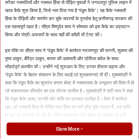
सरेंडर नक्सलियों और नक्सल हिंसा से पीड़ित युवाओं ने जगदलपुर पुलिस लाइन में
खास कैफ़े शुरू किया है, जिसे नाम दिया गया है ‘पंडुम कैफ़े’। यह कैफ़े नक्सली
हिंसा के पीड़ितों और समर्पण कर चुके सदस्यों के पुनर्वास हेतु छत्तीसगढ़ सरकार की
एक महत्वपूर्ण पहल है। सीएम विष्णुदेव साय ने सोमवार को इस कैफ़े का उद्घाटन
किया और मंत्री-अफसरों के साथ यहाँ की कॉफ़ी भी टेस्ट की।
इस मौके पर सीएम साय ने ‘पंडुम कैफे’ में कार्यरत नारायणपुर की फगनी, सुकमा की
पुष्पा ठाकुर, बीरेंद्र ठाकुर, बस्तर की आशमती और प्रेमिला बघेल के साथ
सौहार्दपूर्ण बातचीत की। उन्होंने नई शुरुआत के लिए उनका हौसला बढ़ाया और
‘पंडुम कैफ़े’ के बेहतर संचालन के लिए बधाई एवं शुभकामनाएं भी दीं। मुख्यमंत्री ने
कहा कि पंडुम कैफ़े का शुभारंभ बस्तर क्षेत्र में नक्सलवाद के उन्मूलन की दिशा में हो
रहे सकारात्मक परिवर्तन का एक प्रेरक प्रतीक है। मुख्यमंत्री ने श्री साय ने कहा
कि पंडुम कैफे आशा, प्रगति और शांति का उज्ज्वल प्रतीक है। कैफे में कार्यरत
युवा, जो नक्सली हिंसा के पीड़ित तथा हिंसा का मार्ग छोड़ चुके सदस्य हैं, अब शांति
के पथ पर अग्रसर हो चुके हैं। जिला प्रशासन और पुलिस के सहयोग से उन्हें
आतिथ्य सेवाओं, कैफ़े प्रबंधन, ग्राहक सेवा, स्वच्छता मानकों, खाद्य सुरक्षा और
Show More
उद्यमिता कौशल का गहन प्रशिक्षण प्रदान किया गया है।