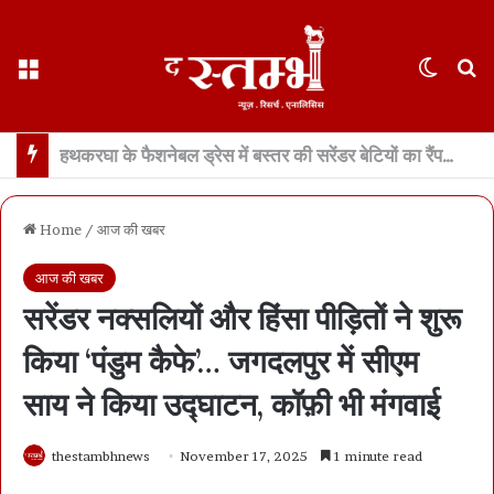
Menu
Switch
S
छत्तीसगढ़ : 65 साल के वहशी बूढ़े ने दुष्कर्म की कोशिश में महिला को मारा… मासूम बच्ची रोने लगी तो उसकी भी हत्या… 21 दिन में खुला डबल मर्डर, बूढ़ा अरेस्ट
Home
/
आज की खबर
आज की खबर
सरेंडर नक्सलियों और हिंसा पीड़ितों ने शुरू
किया ‘पंडुम कैफे’… जगदलपुर में सीएम
साय ने किया उद्घाटन, कॉफ़ी भी मंगवाई
thestambhnews
November 17, 2025
1 minute read