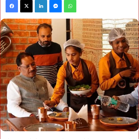
Facebook
X
LinkedIn
Messenger
WhatsApp