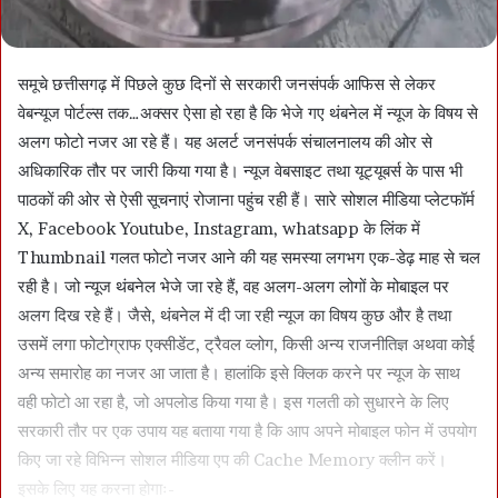
समूचे छत्तीसगढ़ में पिछले कुछ दिनों से सरकारी जनसंपर्क आफिस से लेकर
वेबन्यूज पोर्टल्स तक…अक्सर ऐसा हो रहा है कि भेजे गए थंबनेल में न्यूज के विषय से
अलग फोटो नजर आ रहे हैं। यह अलर्ट जनसंपर्क संचालनालय की ओर से
अधिकारिक तौर पर जारी किया गया है। न्यूज वेबसाइट तथा यूट्यूबर्स के पास भी
पाठकों की ओर से ऐसी सूचनाएं रोजाना पहुंच रही हैं। सारे सोशल मीडिया प्लेटफॉर्म
X, Facebook Youtube, Instagram, whatsapp के लिंक में
Thumbnail गलत फोटो नजर आने की यह समस्या लगभग एक-डेढ़ माह से चल
रही है। जो न्यूज थंबनेल भेजे जा रहे हैं, वह अलग-अलग लोगों के मोबाइल पर
अलग दिख रहे हैं। जैसे, थंबनेल में दी जा रही न्यूज का विषय कुछ और है तथा
उसमें लगा फोटोग्राफ एक्सीडेंट, ट्रैवल व्लोग, किसी अन्य राजनीतिज्ञ अथवा कोई
अन्य समारोह का नजर आ जाता है। हालांकि इसे क्लिक करने पर न्यूज के साथ
वही फोटो आ रहा है, जो अपलोड किया गया है। इस गलती को सुधारने के लिए
सरकारी तौर पर एक उपाय यह बताया गया है कि आप अपने मोबाइल फोन में उपयोग
किए जा रहे विभिन्न सोशल मीडिया एप की Cache Memory क्लीन करें।
इसके लिए यह करना होगाः-