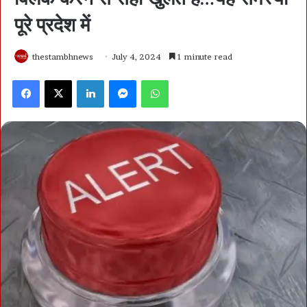
पूरे प्रदेश में
thestambhnews
July 4, 2024
1 minute read
Facebook
X
LinkedIn
Messenger
WhatsApp