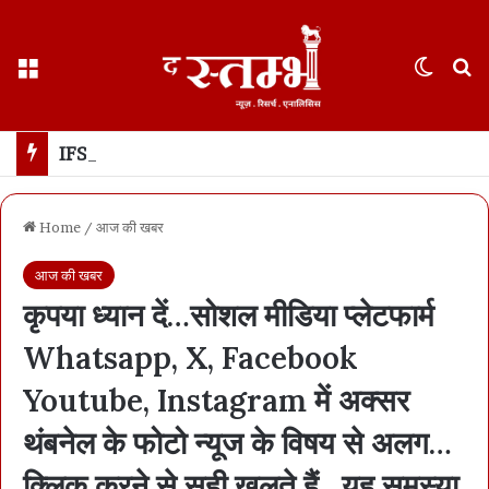
Menu
Switch
S
IFS Postings : 24 डीएफ़ओ बदले गए, बड़ा फेरबदल… टाइगर शिकार कांड, इंद्रावती रिजर्व में नए प्रभारी डायरेक्टर, देखें सूची
Home
/
आज की खबर
आज की खबर
कृपया ध्यान दें…सोशल मीडिया प्लेटफार्म
Whatsapp, X, Facebook
Youtube, Instagram में अक्सर
थंबनेल के फोटो न्यूज के विषय से अलग…
क्लिक करने से सही खुलते हैं…यह समस्या