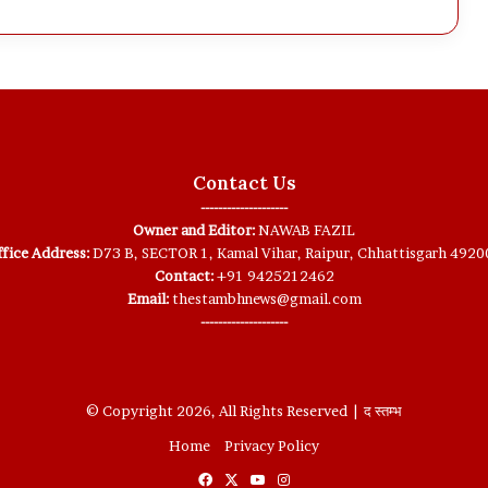
Contact Us
--------------------
Owner and Editor:
NAWAB FAZIL
fice Address:
D73 B, SECTOR 1, Kamal Vihar, Raipur, Chhattisgarh 4920
Contact:
+91 9425212462
Email:
thestambhnews@gmail.com
--------------------
© Copyright 2026, All Rights Reserved | द स्तम्भ
Home
Privacy Policy
Facebook
X
YouTube
Instagram