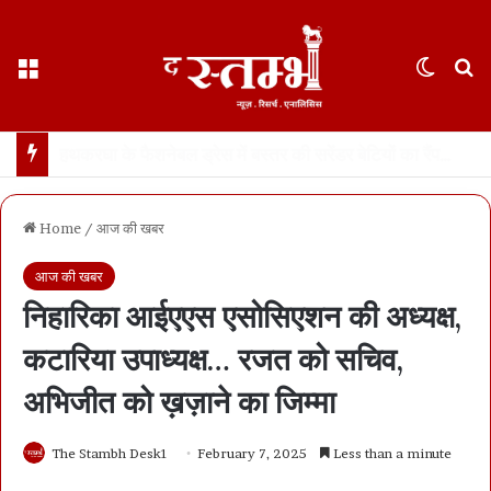
Menu
Switch
S
छत्तीसगढ़ : 65 साल के वहशी बूढ़े ने दुष्कर्म की कोशिश में महिला को मारा… मासूम बच्ची रोने लगी तो उसकी भी हत्या… 21 दिन में खुला डबल मर्डर, बूढ़ा अरेस्ट
Home
/
आज की खबर
आज की खबर
निहारिका आईएएस एसोसिएशन की अध्यक्ष,
कटारिया उपाध्यक्ष… रजत को सचिव,
अभिजीत को ख़ज़ाने का जिम्मा
The Stambh Desk1
February 7, 2025
Less than a minute