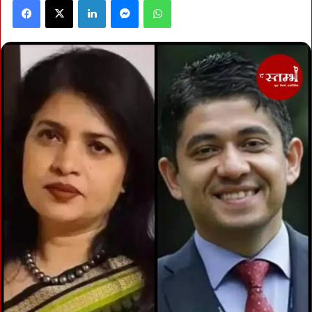
Facebook
X
LinkedIn
Messenger
WhatsApp