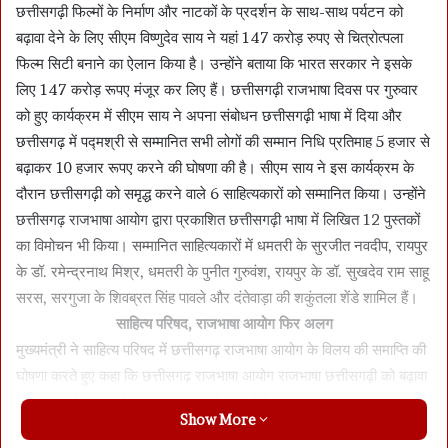
छत्तीसगढ़ी फिल्मों के निर्माण और नाटकों के प्रदर्शन के साथ-साथ पर्यटन को
बढ़ावा देने के लिए सीएम विष्णुदेव साय ने यहां 147 करोड़ रुपए से चित्रोत्पला
फिल्म सिटी बनाने का ऐलान किया है। उन्होंने बताया कि भारत सरकार ने इसके
लिए 147 करोड़ रूपए मंजूर कर लिए हैं। छत्तीसगढ़ी राजभाषा दिवस पर गुरुवार
को हुए कार्यक्रम में सीएम साय ने अपना संबोधन छत्तीसगढ़ी भाषा में दिया और
छत्तीसगढ़ में पद्मश्री से सम्मानित सभी लोगों की सम्मान निधि प्रतिमाह 5 हजार से
बढ़ाकर 10 हजार रूपए करने की घोषणा की है। सीएम साय ने इस कार्यक्रम के
दौरान छत्तीसगढ़ी को समृद्ध करने वाले 6 साहित्यकारों को सम्मानित किया। उन्होंने
छत्तीसगढ़ राजभाषा आयोग द्वारा प्रकाशित छत्तीसगढ़ी भाषा में लिखित 12 पुस्तकों
का विमोचन भी किया। सम्मानित साहित्यकारों में धमतरी के सुरजीत नवदीप, रायपुर
के डॉ. रमेन्द्रनाथ मिश्र, धमतरी के पुनीत गुरुवंश, रायपुर के डॉ. सुखदेव राम साहू
सरस, सरगुजा के शिवब्रत सिंह पावले और दंतेवाड़ा की शकुंतला शेंडे शामिल हैं।
साहित्य परिषद, राजभाषा आयोग फिर अलग
मुख्यमंत्री ने साहित्य परिषद में छत्तीसगढ़ राजभाषा आयोग के विलय की समाप्ति की
घोषणा करते हुए कहा कि छत्तीसगढ़ राजभाषा आयोग राजभाषा छत्तीसगढ़ी को बढ़ावा
देने का कार्य करता रहेगा। उल्लेखनीय है कि पूर्व में छत्तीसगढ़ राजभाषा आयोग का
Show More
साहित्य परिषद में विलय कर दिया गया था। कार्यक्रम की अध्यक्षता करते हुए सांसद