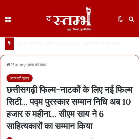
Menu
Switch
S
छत्तीसगढ़ हाईकोर्ट ने फ़ोन टैपिंग को “गैरकानूनी” बताया… रायपुर के केस की सुनवाई के दौरान अहम फ़ैसला… सीबीआई को रिकॉर्डिंग नष्ट करने का आदेश
Home
/
आज की खबर
आज की खबर
छत्तीसगढ़ी फिल्म-नाटकों के लिए नई फिल्म
सिटी… पद्म पुरस्कार सम्मान निधि अब 10
हजार रु महीना… सीएम साय ने 6
साहित्यकारों का सम्मान किया