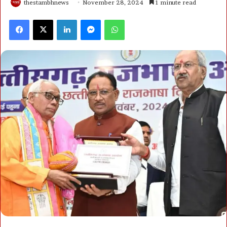
thestambhnews
November 28, 2024
1 minute read
Facebook
X
LinkedIn
Messenger
WhatsApp