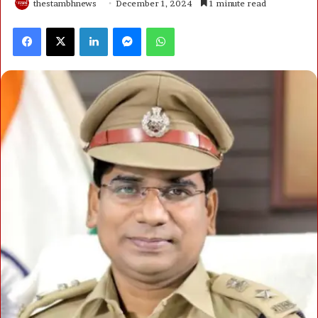
thestambhnews
December 1, 2024
1 minute read
Facebook
X
LinkedIn
Messenger
WhatsApp