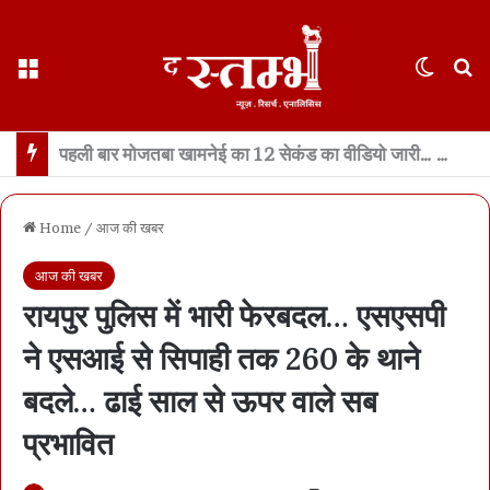
Menu
Switch
S
इस्तीफे के दो हफ़्ते बाद पहली बार सामने आए धर्मेंद्र प्रधान… कहा- जेन ज़ी मेरे परिवार जैसे, उन्हें गुमराह करने की कोशिश हुई
Home
/
आज की खबर
आज की खबर
रायपुर पुलिस में भारी फेरबदल… एसएसपी
ने एसआई से सिपाही तक 260 के थाने
बदले… ढाई साल से ऊपर वाले सब
प्रभावित