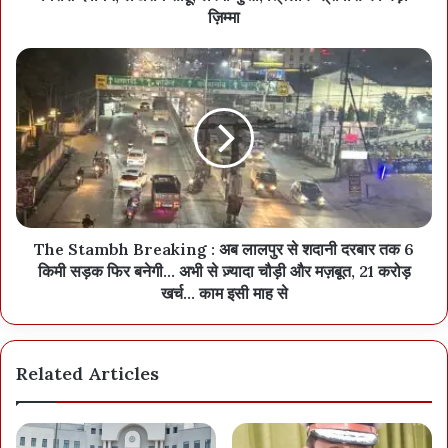
व सेंध तालाब पार्किग में अपना वाहन पार्क कर स्टेडियम पैदल पहुंचेगे।
ज़िम्मा
दुर्ग-भिलाई की ओर से आने वाले दर्शक टाटीबंध से रिंग रोड 01 होकर
पचपेढ़ीनाका, तेलीबांधा थाना तिराहा नेशनल हाइवे क्र-53 होकर सेरीखेड़ी
ओव्हरब्रीज से नया रायपुर मार्ग होकर स्टेडियम तिराहा से सांई अस्पताल रोड होकर
सत्यसांई अस्पताल पार्किंग व सेंध तालाब पार्किग में अपना वाहन पार्क कर स्टेडियम
पैदल पहुंचेगे।
महासमुंद-सरायपाली की ओर से आने वाले दर्शकों के लिए आरंग से सीधे स्टेडियम
टर्निग होकर स्टेडियम के पूर्व दिशा स्थित परसदा पार्किंग एवं कोसा पार्किंग में अपना
The Stambh Breaking : अब लालपुर से शदानी दरबार तक 6
वाहन पार्क कर पैदल स्टेडियम पहुचेंगे।
किमी सड़क फिर बनेगी… अभी से ज़्यादा चौड़ी और मज़बूत, 21 करोड़
खर्च… काम इसी माह से
पासधारी वाहन जिन्हे पार्किंग पास A,B,C,D, E,F,G जारी हुआ है वे सेरीखेड़ी
ब्रिज होकर नया रायपुर प्रवेश मार्ग से स्टेडियम टर्निंग, डॉ खूबचंद बघेल चौक,
कयाबांधा चौक (सेक्टर 15/21) कोटराभांठा चौक (सेक्टर-17/20) से ग्राम
Related Articles
सेंध सेक्टर-04/10 होकर स्टेडियम पार्किंग A,B,C,D,E F G में अपना वाहन
पार्क कर सकेंगे।