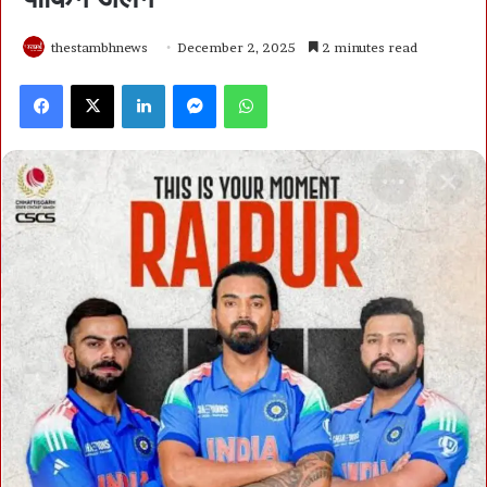
thestambhnews
December 2, 2025
2 minutes read
Facebook
X
LinkedIn
Messenger
WhatsApp