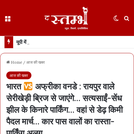
Menu
Switch
S
यूपी में डॉन रहे अतीक अहमद के बेटे अबान की भीषण सड़क हादसे में मौत… झांसी के पास हादसे में दोस्त भी मारा गया, 3 घायल
Home
/
आज की खबर
आज की खबर
भारत
अफ्रीका वनडे : रायपुर वाले
सेरीखेड़ी ब्रिज से जाएंगे… सत्यसाईं-सेंध
झील के किनारे पार्किंग… वहां से डेढ़ किमी
पैदल मार्च… कार पास वालों का रास्ता-
पार्किंग अलग