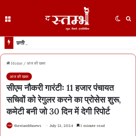
Menu
Switch
S
छत्तीसगढ़ : 65 साल के वहशी बूढ़े ने दुष्कर्म की कोशिश में महिला को मारा… मासूम बच्ची रोने लगी तो उसकी भी हत्या… 21 दिन में खुला डबल मर्डर, बूढ़ा अरेस्ट
Home
/
आज की खबर
आज की खबर
सीएम नौकरी गारंटीः 11 हजार पंचायत
सचिवों को रेगुलर करने का प्रोसेस शुरू,
कमेटी बनी जो 30 दिन में देगी रिपोर्ट
thestambhnews
July 21, 2024
1 minute read