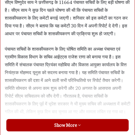
सीएम विष्णुदेव साय ने छत्तीसगढ़ के 11664 पंचायत सचिवों के लिए बड़ी घोषणा की
है। सीएम साय ने कुछ दिन पहले घोषणा की थी कि पंचायत सचिवों के
शासकीयकरण के लिए कमेटी बनाई जाएगी। शनिवार को इस कमेटी का गठन कर
दिया गया है। सीएम ने बताया कि यह कमेटी 30 दिन में अपनी रिपोर्ट दे देगी। इस
आधार पर पंचायत सचिवों के शासकीयकरण की प्रक्रिया शुरू हो जाएगी।
पंचायत सचिवों के शासकीयकरण के लिए घोषित समिति का अध्यक्ष पंचायत एवं
ग्रामीण विकास विभाग के सचिव आईएएस राजेश राणा को बनाया गया है। इस
समिति में संचालक पंचायत प्रियंका महोबिया और विकास आयुक्त कार्यालय के वित्त
नियंत्रक मोहम्मद यूनुस को सदस्य बनाया गया है। यह समिति पंचायत सचिवों के
शासकीयकरण की दशा में आने वाली सभी परिस्थितियो पर रिपोर्ट तैयार करेगी।
समिति सोमवार से अपना काम शुरू करेगी और 20 अगस्त के आसपास अपनी
रिपोर्ट सीएम सचिवालय को सौंप देगी। गौरतलब है, पंचायत सचिवों के
शासकीयकरण के लिए पूर्व में भूपेश सरकार ने भी मुख्य सचिव की अध्यक्षता में कमेटी
गठित की थी, लेकिन कुछ दिन बाद चुनाव आ गए और मामला लंबित रह गया था।
हालांकि पिछली सरकार शिक्षाकर्मियों को रेगुलर करने में कामयाब रही थी।
Show More
रायगढ़ से बालोद तक गुरुओं के आश्रम पहुंचे सीएम