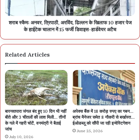
शराब स्कैमः अनवर, त्रिपाठी, अरविंद, ढिल्लन के खिलाफ 10 हजार पेज
के हाईटेक चालान में 15 फर्जी डिवाइस-हार्डवेयर अटैच
Related Articles
बारनवापारा जंगल बंद हुए 10 दिन भी नहीं
अपेक्स बैंक में 18 करोड़ रुपए का गबन…
बीते और 3 चीतलों की लाश मिली… तीनों
ब्रांच मैनेजर समेत 8 नौकरी से बर्खास्त…
के गले में गहरी चोटें, वनमंत्री ने बैठाई
ईओडब्लू को सौंपी जा रही इन्वेस्टिगेशन
जांच
June 25, 2026
July 10, 2026