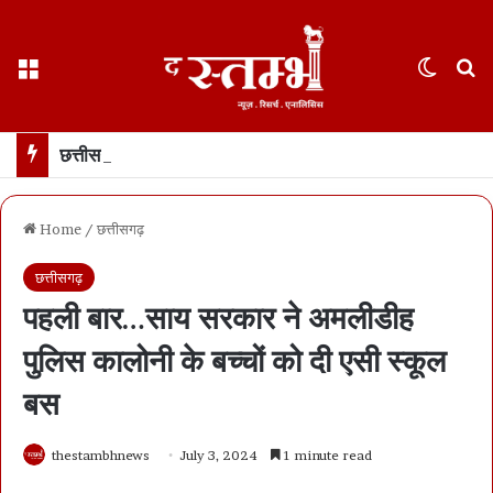
Menu
Switch
S
छत्तीसगढ़ में 17 अगस्त तक “हर घर तिरंगा” अभियान… राष्ट्रध्वज के साथ सेल्फी अपलोड कर सकेंगे सरकारी पोर्टल पर
Home
/
छत्तीसगढ़
छत्तीसगढ़
पहली बार…साय सरकार ने अमलीडीह
पुलिस कालोनी के बच्चों को दी एसी स्कूल
बस
thestambhnews
July 3, 2024
1 minute read