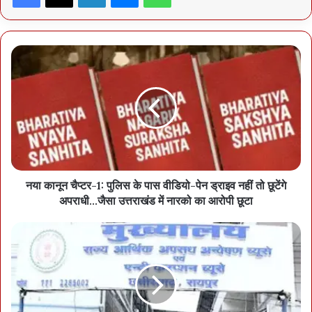
उन्होंने दूसरे औद्योगिक संस्थानों से भी अपील की कि सीएसआर मद से ऐसे कार्यों में
सहयोग करें। इसके बाद मुख्यमंत्री और गृहमंत्री ने पुलिस परिवार के बच्चों से
मुलाकात की और उनका हालचाल जाना। चर्चा के दौरान सीएम साय ने पूछा कि बस
किस तरह चलवाई जाएगी। इसके अलावा कालोनी की दूसरी सुविधाओं के बारे में भी
पूछताछ की। फिर लोगों से कहा- जल्द आप लोगों से मिलने और चाय के साथ
ठेठरी- खुरमी खाने आऊंगा।
52 सीटर बस, इससे 150 बच्चे स्कूल जाएंगे
मिली जानकारी के मुताबिक एसी बस 52 सीटर है। इसके जरिए कालोनी के 150
नया कानून चैप्टर-1: पुलिस के पास वीडियो-पेन ड्राइव नहीं तो छूटेंगे
बच्चे अलग-अलग पालियों में स्कूल आना-जाना कर सकेंगे। बस का संचालन
अपराधी...जैसा उत्तराखंड में नारको का आरोपी छूटा
कालोनी वाले ही करेंगे।