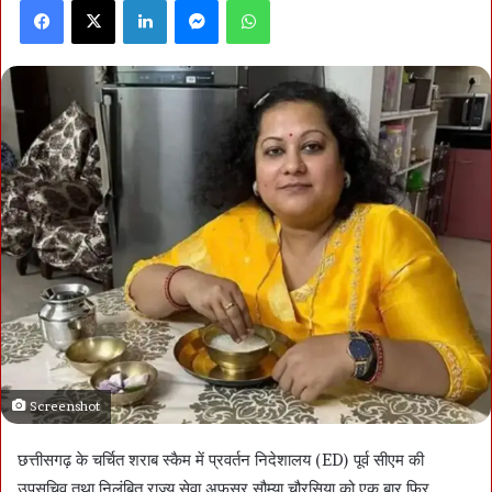
Facebook
X
LinkedIn
Messenger
WhatsApp
Screenshot
छत्तीसगढ़ के चर्चित शराब स्कैम में प्रवर्तन निदेशालय (ED) पूर्व सीएम की
उपसचिव तथा निलंबित राज्य सेवा अफसर सौम्या चौरसिया को एक बार फिर