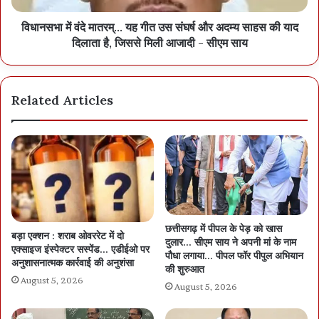
विधानसभा में वंदे मातरम्... यह गीत उस संघर्ष और अदम्य साहस की याद
दिलाता है, जिससे मिली आजादी - सीएम साय
Related Articles
छत्तीसगढ़ में पीपल के पेड़ को खास
बड़ा एक्शन : शराब ओवररेट में दो
दुलार… सीएम साय ने अपनी मां के नाम
एक्साइज इंस्पेक्टर सस्पेंड… एडीईओ पर
पौधा लगाया… पीपल फॉर पीपुल अभियान
अनुशासनात्मक कार्रवाई की अनुशंसा
की शुरुआत
August 5, 2026
August 5, 2026