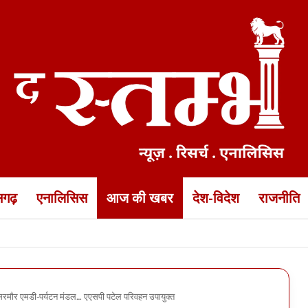
ीसगढ़
एनालिसिस
आज की खबर
देश-विदेश
राजनीति
 डीजी जेल ने निरीक्षण के बाद लिया फैसला
िरमौर एमडी-पर्यटन मंडल… एएसपी पटेल परिवहन उपायुक्त