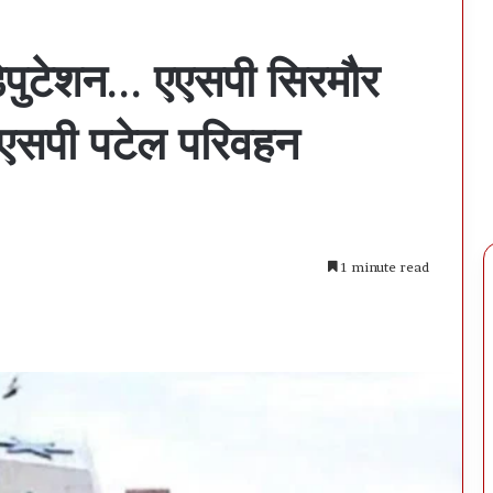
ेपुटेशन… एएसपी सिरमौर
एसपी पटेल परिवहन
1 minute read