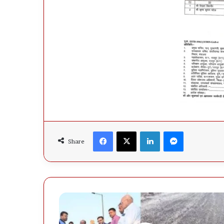
Facebook
X
LinkedIn
Messenger
Share