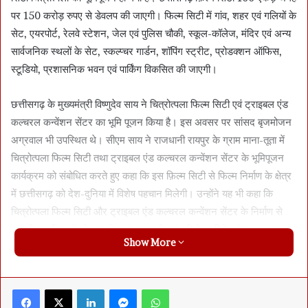
पर 150 करोड़ रुपए से डेवलप की जाएगी। फिल्म सिटी में गांव, शहर एवं गलियों के
सेट, एयरपोर्ट, रेलवे स्टेशन, जेल एवं पुलिस चौकी, स्कूल-कॉलेज, मंदिर एवं अन्य
सार्वजनिक स्थलों के सेट, स्कल्प्चर गार्डन, शॉपिंग स्ट्रीट, प्रोडक्शन ऑफिस,
स्टूडियो, प्रशासनिक भवन एवं पार्किंग विकसित की जाएगी।
छत्तीसगढ़ के मुख्यमंत्री विष्णुदेव साय ने चित्रोत्पला फिल्म सिटी एवं ट्राइबल एंड
कल्चरल कन्वेंशन सेंटर का भूमि पूजन किया है। इस अवसर पर सांसद बृजमोजन
अग्रवाल भी उपस्थित थे। सीएम साय ने राजधानी रायपुर के ग्राम माना-तूता में
चित्रोत्पला फिल्म सिटी तथा ट्राइबल एंड कल्चरल कन्वेंशन सेंटर के भूमिपूजन
कार्यक्रम को संबोधित करते हुए कहा कि इस फ़िल्म सिटी से फिल्म निर्माण के क्षेत्र
में छत्तीसगढ़ को देश-दुनिया में विशेष पहचान मिलेगी। उन्होंने यह भी कहा कि
चित्रोत्पला फिल्म सिटी और ट्राइबल एंड कल्चरल कन्वेंशन सेंटर के निर्माण से
स्थानीय प्रतिभाओं को राष्ट्रीय-अंतरराष्ट्रीय मंच मिलेगा, निवेश के नए अवसर
Show More
सृजित होंगे और छत्तीसगढ़ की सांस्कृतिक पहचान वैश्विक स्तर पर और अधिक
सशक्त होगी। यह परियोजना आने वाले वर्षों में राज्य के युवाओं, कलाकारों और
पर्यटन क्षेत्र के लिए विकास के नए द्वार खोलेगी। चित्रोत्पला फिल्म सिटी एवं
Facebook
X
LinkedIn
Messenger
WhatsApp
ट्राइबल एंड कल्चरल कन्वेंशन सेंटर के भूमिपूजन अवसर पर मुख्यमंत्री ने