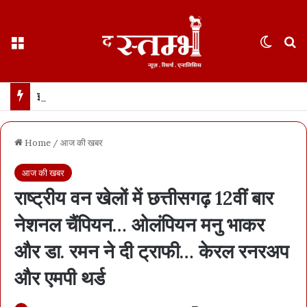
Menu
Switch
S
इस्तीफे के दो हफ़्ते बाद पहली बार सामने आए धर्मेंद्र प्रधान… कहा- जेन ज़ी मेरे परिवार जैसे, उन्हें गुमराह करने की कोशिश हुई
Home
/
आज की खबर
आज की खबर
राष्ट्रीय वन खेलों में छत्तीसगढ़ 12वीं बार
नेशनल चैंपियन… ओलंपियन मनु भाकर
और डा. रमन ने दी ट्राफी… केरल रनरअप
और एमपी थर्ड