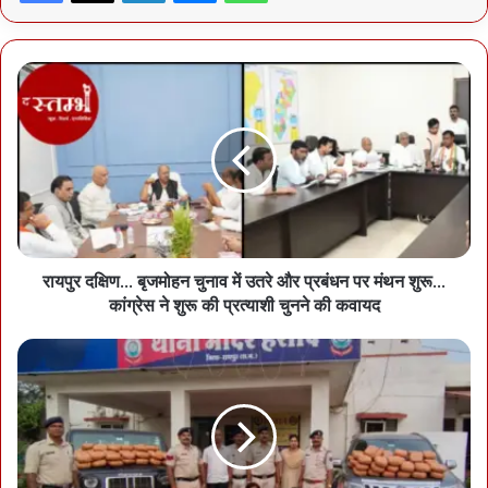
समापन समारोह को सम्बोधित करते हुए स्पीकर डॉ. रमन सिंह ने कहा कि खेल
व्यक्तित्व विकास के लिए अहम होता है। समारोह की अध्यक्षता कर रहे वन मंत्री
केदार कश्यप ने आयोजन की सफलता के लिए वन विभाग के अधिकारियों-
कर्मचारियों को बधाई दी। नोडल अफसर आईएफएस शालिनी रैना ने उत्तराखंड के
वनमंत्री सुबोध उनियाल को प्रतियोगिता के ध्वज को सौंपा। बता दें कि अखिल
भारतीय वन खेलकूद प्रतियोगिता का आयोजन 1992 से हो रहा है और यह
छत्तीसगढ़ में तीसरी बार संपन्न हुआ। यह प्रतियोगिता वनों के संरक्षण पर आधारित
है और इसमें वनरक्षक से लेकर आईएफएस अफसरों ने भी हिस्सा लिया।
खिलाड़ियों ने मेजबानी की प्रशंसा कीः राव
रायपुर दक्षिण... बृजमोहन चुनाव में उतरे और प्रबंधन पर मंथन शुरू...
कांग्रेस ने शुरू की प्रत्याशी चुनने की कवायद
समारोह में वन बल प्रमुख श्रीनिवास राव ने कहा कि सीएम विष्णु देव साय और वन
मंत्री केदार कश्यप के मार्गदर्शन में इस खेल प्रतियोगिता का सफल आयोजन किया
गया है। विभिन्न राज्यों से आए खिलाड़ियों ने खेल भावना और मेजबानी की प्रशंसा
की है। प्रतियोगिता के दौरान सांस्कृतिक कार्यक्रमों के माध्यम से राज्य की
संस्कृति, परम्परा और स्थानीय गीत-संगीत से प्रतिभागियों को रूबरू कराया गया।
राज्य की संस्कृति और खान-पान की विशेषताएं भी आकर्षण का केंद्र रहीं।