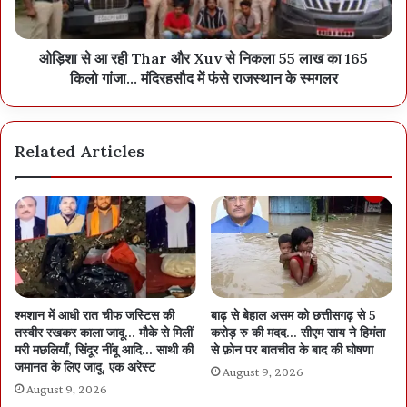
सिंगर सुवर्णा तिवारी ने दी शानदार प्रस्तुति
ओड़िशा से आ रही Thar और Xuv से निकला 55 लाख का 165
समारोह में बॉलीवुड सिंगर सुवर्णा तिवारी के गीतों ने समां बांधा। इसके अलावा
किलो गांजा... मंदिरहसौद में फंसे राजस्थान के स्मगलर
सुप्रसिद्ध बस्तर बैंड और छत्तीसगढ़ की लोकगाथा लोरिक चन्दा की शानदार
प्रस्तुति दी गई। समापन समारोह में मुख्य सचिव अमिताभ जैन, पुलिस महानिदेशक
अशोक जुनेजा, एसीएस वन ऋचा शर्मा, केन्द्रीय महानिरीक्षक, केबी सिंह,
Related Articles
छत्तीसगढ़ ओलंपिक एसोसिएशन के अध्यक्ष विक्रम सिसोदिया सहित विभागीय
अधिकारी-कर्मचारी उपस्थित थे।
श्मशान में आधी रात चीफ जस्टिस की
बाढ़ से बेहाल असम को छत्तीसगढ़ से 5
तस्वीर रखकर काला जादू… मौके से मिलीं
करोड़ रु की मदद… सीएम साय ने हिमंता
मरी मछलियाँ, सिंदूर नींबू आदि… साथी की
से फ़ोन पर बातचीत के बाद की घोषणा
जमानत के लिए जादू, एक अरेस्ट
August 9, 2026
August 9, 2026