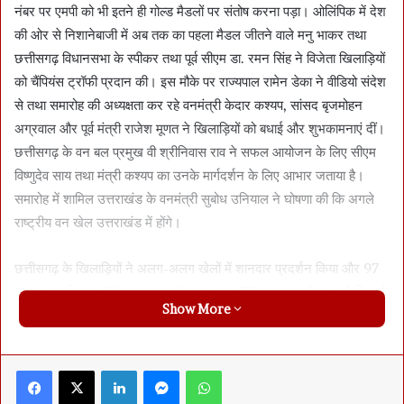
नंबर पर एमपी को भी इतने ही गोल्ड मैडलों पर संतोष करना पड़ा। ओलिंपिक में देश
की ओर से निशानेबाजी में अब तक का पहला मैडल जीतने वाले मनु भाकर तथा
छत्तीसगढ़ विधानसभा के स्पीकर तथा पूर्व सीएम डा. रमन सिंह ने विजेता खिलाड़ियों
को चैंपियंस ट्रॉफी प्रदान की। इस मौके पर राज्यपाल रामेन डेका ने वीडियो संदेश
से तथा समारोह की अध्यक्षता कर रहे वनमंत्री केदार कश्यप, सांसद बृजमोहन
अग्रवाल और पूर्व मंत्री राजेश मूणत ने खिलाड़ियों को बधाई और शुभकामनाएं दीं।
छत्तीसगढ़ के वन बल प्रमुख वी श्रीनिवास राव ने सफल आयोजन के लिए सीएम
विष्णुदेव साय तथा मंत्री कश्यप का उनके मार्गदर्शन के लिए आभार जताया है।
समारोह में शामिल उत्तराखंड के वनमंत्री सुबोध उनियाल ने घोषणा की कि अगले
राष्ट्रीय वन खेल उत्तराखंड में होंगे।
छत्तीसगढ़ के खिलाड़ियों ने अलग-अलग खेलों में शानदार प्रदर्शन किया और 97
गोल्ड, 44 सिल्वर, 33 कांस्य पदक के साथ कुल 731 प्वाइंट्स लेकर सारे रिकार्ड
Show More
तोड़ते हुए ओवरआल चैंपियंस ट्राफी अपने नाम पर की। दूसरे स्थान पर केरल ने
38 गोल्ड, 37 सिल्वर, और 27 ब्रांच के साथ 389 प्वाइंट्स प्राप्त करते हुए
दूसरा स्थान हासिल किया। मध्यप्रदेश के वन खिलाड़ी 38 गोल्ड, 27 सिल्वर और
Facebook
X
LinkedIn
Messenger
WhatsApp
26 कांस्य पदक के साथ 363 प्वाइंट्स प्राप्त करते हुए तीसरे स्थान पर रहे।