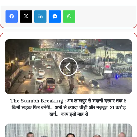
@ रूपेश तथा DKSZC Members रणिता, राजमन मांडवी, राजू सलाम,
Facebook
X
LinkedIn
Messenger
WhatsApp
वेंकटेश और श्याम दादा शामिल हैं, हिंसा का रास्ता छोड़कर सामाजिक मुख्यधारा में
लौटने का निर्णय ले चुके हैं।
इधर, शाम को ही सुकमा के एसपी किरण चव्हाण ने स्पष्ट किया कि देवा के सरेंडर
की जानकारी या परिस्थितियाँ 02 दिसंबर की शाम तक सामने नहीं आई हैं।
The Stambh Breaking : अब लालपुर से शदानी दरबार तक 6
किमी सड़क फिर बनेगी… अभी से ज़्यादा चौड़ी और मज़बूत, 21 करोड़
खर्च… काम इसी माह से