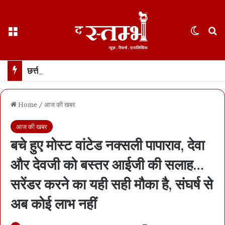
Menu
Switch
S
छत्तीसगढ़ हाईकोर्ट ने फ़ोन टैपिंग को “गैरकानूनी” बताया… रायपुर के केस की सुनवाई के दौरान अहम फ़ैसला… सीबीआई को रिकॉर्डिंग नष्ट करने का आदेश
Home
/
आज की खबर
आज की खबर
बचे हुए मोस्ट वांटेड नक्सली पापाराव, देवा
और देवजी को बस्तर आईजी की सलाह…
सरेंडर करने का यही सही मौका है, संघर्ष से
अब कोई लाभ नहीं