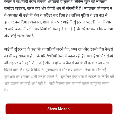
बस्तर में माओवादी कैडर लगभग धराशायी हो चुका है, लेकिन कुछ बड़े नक्सली
कमांडर पापाराव, बारसे देवा और देवजी अब भी जंगलों में हैं। मंगलवार को बस्तर में
ये अफ़वाह भी उड़ी कि देवा ने सरेंडर कर दिया है। लेकिन पुलिस ने इस बात से
इनकार कर दिया। अलबत्ता, शाम की बस्तर आईजी सुंदरराज पट्टलिंगम की ओर
से जारी बयान में सभी नक्सलियों को सलाह दे दी गई है कि सरेंडर करने कि अलावा
और कोई रास्ता नहीं है।
आईजी सुंदरराज ने कहा कि नक्सलियों बारसे देवा, पप्पा राव और देवजी जैसे कैडरों
को भी यह समझना होगा कि परिस्थितियाँ तेजी से बदल रही हैं। अब हिंसा और संघर्ष
की राह पर बने रहने से न उन्हें और न ही अन्य कैडरों को किसी प्रकार का लाभ
मिलने वाला है। इसके विपरीत, मुख्यधारा में लौटकर सम्मान, स्थिरता और नई
शुरुआत का अवसर अभी उनके सामने है। इसलिए मुख्यधारा में लौटने के निर्णय को
और टालने का कोई अर्थ नहीं है। सही फैसला लेने का यही सबसे उपयुक्त समय
है।
बस्तर आईजी ने बताया कि सरकार की आत्मसमर्पण एवं पुनर्वास नीति के तहत किए
Show More
जा रहे सतत प्रयास बस्तर रेंज में उल्लेखनीय परिणाम दे रहे हैं। सिर्फ पिछले दो
महीनों में ही 570 से अधिक माओवादी कैडर, जिनमें केंद्रीय समिति सदस्य सतीश