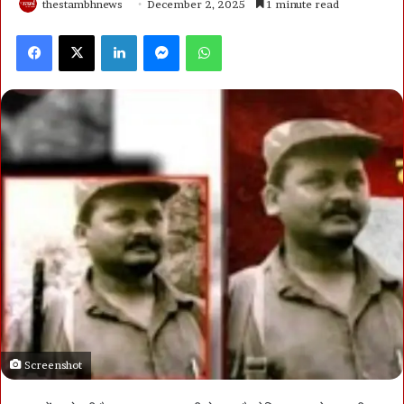
thestambhnews
December 2, 2025
1 minute read
Facebook
X
LinkedIn
Messenger
WhatsApp
Screenshot