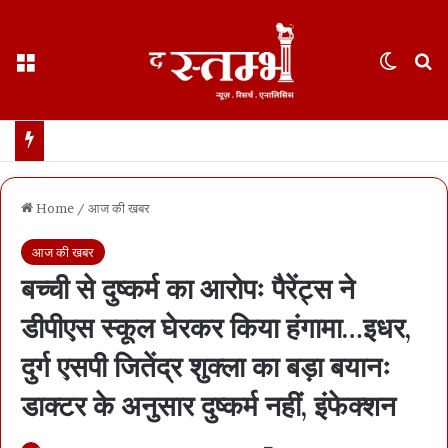
Menu
Switch
S
छत्तीसगढ़ : 65 साल के वहशी बूढ़े ने दुष्कर्म की कोशिश में महिला को मारा… मासूम बच्ची रोने लगी तो उसकी भी हत्या… 21 दिन में खुला डबल मर्डर, बूढ़ा अरेस्ट
Home
/
आज की खबर
आज की खबर
बच्ची से दुष्कर्म का आरोपः पैरेंट्स ने
डीपीएस स्कूल घेरकर किया हंगामा…इधर,
दुर्ग एसपी जितेंद्र शुक्ला का बड़ा बयानः
डाक्टर के अनुसार दुष्कर्म नहीं, इंफेक्शन