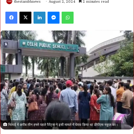
thestambhnews
August 2, 2024
2 minutes read
Facebook
X
LinkedIn
Messenger
WhatsApp
भिलाई में करीब तीन हफ्ते पहले पैरेंट्स ने इसी मामले में घेराव किया था डीपीएस स्कूल का।