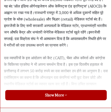
यह बंद ‘ऑल इंडिया ऑर्गनाइजेशन ऑफ केमिस्ट्स एंड ड्रगिस्ट्स’ (AIOCD) के
आह्वान पर रखा गया है।राजधानी रायपुर में 3,000 से अधिक दुकानों सहित पूरे
प्रदेश के थोक (wholesale) और चिल्हर (retail) मेडिकल स्टोर्स बंद हैं।
इमरजेंसी के लिए सभी सरकारी अस्पतालों के मेडिकल स्टोर, प्रधानमंत्री भारतीय
जन औषधि केंद्र और धन्वंतरी जेनेरिक मेडिकल स्टोर्स खुले रहेंगे।इमरजेंसी
सप्लाई: दवा विक्रेता संघ ने भी आश्वासन दिया है कि आपातकालीन स्थिति होने पर
वे मरीजों को दवा उपलब्ध कराने का प्रयास करेंगे।
दवा व्यापारियों के इस आंदोलन को कैट (CAIT), चेंबर ऑफ कॉमर्स और कांग्रेस
के चिकित्सा प्रकोष्ठ ने भी अपना समर्थन दिया है। इस एक दिवसीय हड़ताल से
छत्तीसगढ़ में लगभग 50 करोड़ रुपये का दवा कारोबार ठप होने का अनुमान है। दवा
एसोसिएशन का कहना है कि ऑनलाइन दवा कंपनियां भारी छूट देकर छोटे और
स्थानीय मेडिकल स्टोर्स का व्यापार खत्म कर रही हैं। बिना उचित सत्यापन
(prescription check) के दवाइयाँ बेचने से स्वास्थ्य व्यवस्था पर बुरा असर
Show More
पड़ रहा है। संगठन की मांग है कि सरकार GSR 220(E) और GSR 817(E)
जैसे नियमों को वापस ले, जिन्होंने ई-फार्मेसी को बिना किसी कड़े रेगुलेटरी फ्रेमवर्क
के काम करने की छूट दी है।