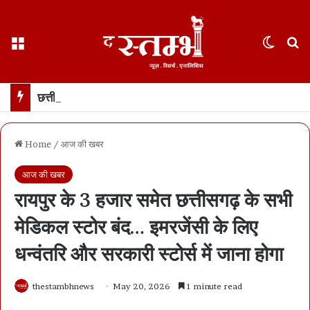
Menu
Switch
S
छत्तीसगढ़ : 65 साल के वहशी बूढ़े ने दुष्कर्म की कोशिश में महिला को मारा… मासूम बच्ची रोने लगी तो उसकी भी हत्या… 21 दिन में खुला डबल मर्डर, बूढ़ा अरेस्ट
Home
/
आज की खबर
आज की खबर
रायपुर के 3 हजार समेत छत्तीसगढ़ के सभी
मेडिकल स्टोर बंद… इमरजेंसी के लिए
धन्वंतरि और सरकारी स्टोर्स में जाना होगा
thestambhnews
May 20, 2026
1 minute read