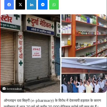
Facebook
X
LinkedIn
Messenger
WhatsApp
Screenshot
ऑनलाइन दवा बिक्री (e-pharmacy) के विरोध में देशव्यापी हड़ताल के कारण
छत्तीसगढ़ में आज 20 मई को करीब 20,000 मेडिकल स्टोर्स पूरी तरह बंद हैं।