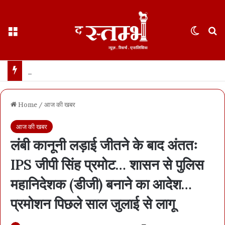
Menu
Switch
S
छत्तीसगढ़ : 65 साल के वहशी बूढ़े ने दुष्कर्म की कोशिश में महिला को मारा… मासूम बच्ची रोने लगी तो उसकी भी हत्या… 21 दिन में खुला डबल मर्डर, बूढ़ा अरेस्ट
Home
/
आज की खबर
आज की खबर
लंबी कानूनी लड़ाई जीतने के बाद अंततः
IPS जीपी सिंह प्रमोट… शासन से पुलिस
महानिदेशक (डीजी) बनाने का आदेश…
प्रमोशन पिछले साल जुलाई से लागू