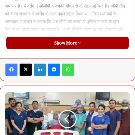
अफ़सर हैं। वे वर्तमान डीजीपी अरुणदेव गौतम से दो साल जूनियर हैं। जीपी सिंह
को राज्य सरकार ने करीब दो साल पहले बहाल किया था। नियम कायदों के
जानकार अफसरों ने बताया कि अब जीपी को जल्दी ही पुलिस महकमे के कुछ
विभागों का डीजी बनाया जा सकता है। अभी डीजीपी गौतम के पास होमगार्ड और
अभियोजन जैसे चार्ज भी हैं। चर्चा है कि इनमे से एकाध विभाग उन्हें दिया जा सकता
Show More
है।
Facebook
X
LinkedIn
Messenger
WhatsApp