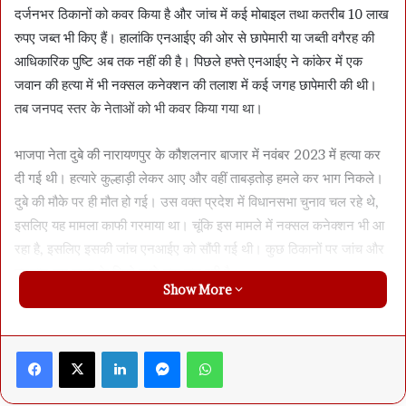
दर्जनभर ठिकानों को कवर किया है और जांच में कई मोबाइल तथा कतरीब 10 लाख
रुपए जब्त भी किए हैं। हालांकि एनआईए की ओर से छापेमारी या जब्ती वगैरह की
आधिकारिक पुष्टि अब तक नहीं की है। पिछले हफ्ते एनआईए ने कांकेर में एक
जवान की हत्या में भी नक्सल कनेक्शन की तलाश में कई जगह छापेमारी की थी।
तब जनपद स्तर के नेताओं को भी कवर किया गया था।
भाजपा नेता दुबे की नारायणपुर के कौशलनार बाजार में नवंबर 2023 में हत्या कर
दी गई थी। हत्यारे कुल्हाड़ी लेकर आए और वहीं ताबड़तोड़ हमले कर भाग निकले।
दुबे की मौके पर ही मौत हो गई। उस वक्त प्रदेश में विधानसभा चुनाव चल रहे थे,
इसलिए यह मामला काफी गरमाया था। चूंकि इस मामले में नक्सल कनेक्शन भी आ
रहा है, इसलिए इसकी जांच एनआईए को सौंपी गई थी। कुछ ठिकानों पर जांच और
पूछताछ इस खबर के लिखे जाने तक चल रही है।
Show More
Facebook
X
LinkedIn
Messenger
WhatsApp