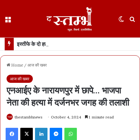
Menu
Switch
S
इस्तीफे के दो हफ़्ते बाद पहली बार सामने आए धर्मेंद्र प्रधान… कहा- जेन ज़ी मेरे परिवार जैसे, उन्हें गुमराह करने की कोशिश हुई
Home
/
आज की खबर
आज की खबर
एनआईए के नारायणपुर में छापे… भाजपा
नेता की हत्या में दर्जनभर जगह की तलाशी
thestambhnews
October 4, 2024
1 minute read
Facebook
X
LinkedIn
Messenger
WhatsApp