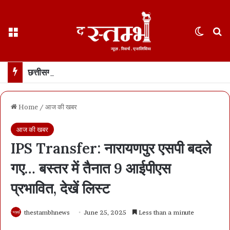
Menu
Switch
S
छत्तीसगढ़ : 65 साल के वहशी बूढ़े ने दुष्कर्म की कोशिश में महिला को मारा… मासूम बच्ची रोने लगी तो उसकी भी हत्या… 21 दिन में खुला डबल मर्डर, बूढ़ा अरेस्ट
Home
/
आज की खबर
आज की खबर
IPS Transfer: नारायणपुर एसपी बदले
गए… बस्तर में तैनात 9 आईपीएस
प्रभावित, देखें लिस्ट
thestambhnews
June 25, 2025
Less than a minute