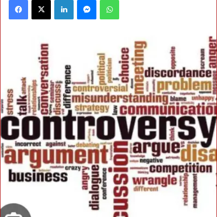
Facebook
X
LinkedIn
Messenger
WhatsApp