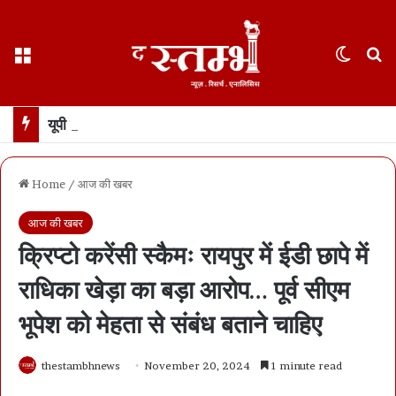
Menu
Switch
S
यूपी में डॉन रहे अतीक अहमद के बेटे अबान की भीषण सड़क हादसे में मौत… झांसी के पास हादसे में दोस्त भी मारा गया, 3 घायल
Home
/
आज की खबर
आज की खबर
क्रिप्टो करेंसी स्कैमः रायपुर में ईडी छापे में
राधिका खेड़ा का बड़ा आरोप… पूर्व सीएम
भूपेश को मेहता से संबंध बताने चाहिए
thestambhnews
November 20, 2024
1 minute read