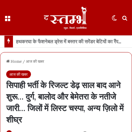
Menu
Switch
S
छत्तीसगढ़ : 65 साल के वहशी बूढ़े ने दुष्कर्म की कोशिश में महिला को मारा… मासूम बच्ची रोने लगी तो उसकी भी हत्या… 21 दिन में खुला डबल मर्डर, बूढ़ा अरेस्ट
Home
/
आज की खबर
आज की खबर
सिपाही भर्ती के रिजल्ट डेढ़ साल बाद आने
शुरू… दुर्ग, बालोद और बेमेतरा के नतीजे
जारी… जिलों में लिस्ट चस्पा, अन्य ज़िलो में
शीघ्र