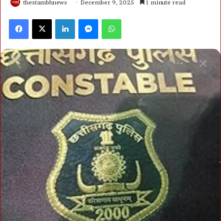
thestambhnews
December 9, 2025
1 minute read
Facebook
X
LinkedIn
Messenger
WhatsApp