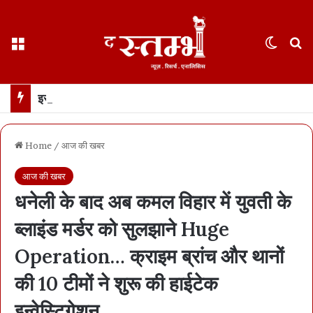
Menu
Switch
S
इस्तीफे के दो हफ़्ते बाद पहली बार सामने आए धर्मेंद्र प्रधान… कहा- जेन ज़ी मेरे परिवार जैसे, उन्हें गुमराह करने की कोशिश हुई
Home
/
आज की खबर
आज की खबर
धनेली के बाद अब कमल विहार में युवती के
ब्लाइंड मर्डर को सुलझाने Huge
Operation… क्राइम ब्रांच और थानों
की 10 टीमों ने शुरू की हाईटेक
इन्वेस्टिगेशन