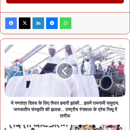
के बारे में भी नहीं बता रहे हैं। उसके माता-पिता मजदूरी करते हैं और कई दौर की
पूछताछ में भी वे कुछ भी स्पष्ट नहीं कर पा रहे हैं। पुलिस को केवल यही पता चला है
Facebook
X
LinkedIn
Messenger
WhatsApp
कि कभी-कभार युवती एक-दो दिन घर भी नहीं पहुंचती थी। कुल मिलाकर, मामला
पूरी तरह ब्लाइंड है, इसलिए पुलिस ने अब हाईटेक इन्वेस्टिगेशन तथा टेक-इंट के
सहारे हत्यारों की गिरफ्तारी के लिए बड़ी मुहिम छेड़ दी है। एसएसपी डा. लाल उमेद
सिंह ने क्राइम ब्रांच की अलग-अलग टीमों को अलग काम सौंपा है। टेक-इंट में ही
दो-तीन टीमें लगाई गई हैं, जो घटनास्थल से लगभग 10 किमी दायरे के सीसीटीवी
खंगालने का काम शुरू कर चुकी है। जांच कहां तक पहुंची, इसे लेकर अफसर
खामोश हैं लेकिन एसएसपी ने उम्मीद जताई है कि जल्दी ही इस ब्लाइंड मर्डर के
आरोपी भी गिरफ्तार कर लिए जाएंगे।
ये गणतंत्र दिवस के लिए तैयार हमारी झांकी... इसमें रामनामी समुदाय,
जनजातीय संस्कृति की झलक... राष्ट्रीय रंगशाला के प्रेस रिव्यू में
तारीफ