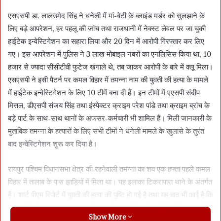
एसएसपी डा. लालउमेद सिंह ने धनेली में मां-बेटी के ब्लाइंड मर्डर को सुलझाने के
लिए बड़े आपरेशन, हर पहलू की जांच तथा राजधानी में नेक्स्ट लेवल पर जा चुकी
हाईटेक इन्वेस्टिगेशन का सहारा लिया और 20 दिन में आरोपी गिरफ्तार कर लिए
गए। इस आपरेशन में पुलिस ने 3 लाख मोबाइल नंबरों का एनलिसिस किया था, 10
हजार से ज्यादा सीसीटीवी फुटेज खंगाले थे, तब जाकर आरोपी के बारे में क्लू मिला।
एसएसपी ने इसी पैटर्न पर कमल विहार में तमन्ना नाम की युवती की हत्या के मामले
में हाईटेक इन्वेस्टिगेशन के लिए 10 टीमें बना दी हैं। इन टीमों में एएसपी संदीप
मित्तल, डीएसपी संजय सिंह तथा इंस्पेक्टर क्राइम परेश पांडे तथा क्राइम ब्रांच के
बड़े पार्ट के साथ-साथ थानों के अफसर-कर्मचारी भी शामिल हैं। मिली जानकारी के
मुताबिक तमन्ना के हत्यारों के लिए सभी टीमों ने धनेली मामले के खुलासे के तुरंत
बाद इन्वेस्टिगेशन शुरू कर दिया है।
रायपुर पश्चिम विधानसभा क्षेत्र की रहनेवाली तमन्ना का शव एक हफ्ता पहले कमल
विहार में तालाब के पास झाड़ियों में मिला था। यह इलाका टिकरापारा थाने के अंतर्गत
है। शार्ट पीएम रिपोर्ट में युवती की हत्या की पुष्टि हो गई है तथा यह बात भी आई है कि
उसे कहीं और मारा गया तथा हत्यारे शव को कमल विहार में झाड़ियों में फेंक गए।
Show More
सूत्रों के अनुसार मृत युवती के पास मोबाइल फोन नहीं था और लोग उसके संपर्कों