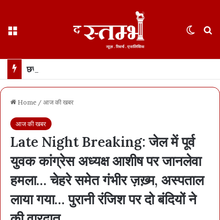
Menu
Switch
S
छत्तीसगढ़ : 65 साल के वहशी बूढ़े ने दुष्कर्म की कोशिश में महिला को मारा… मासूम बच्ची रोने लगी तो उसकी भी हत्या… 21 दिन में खुला डबल मर्डर, बूढ़ा अरेस्ट
Home
/
आज की खबर
आज की खबर
Late Night Breaking: जेल में पूर्व
युवक कांग्रेस अध्यक्ष आशीष पर जानलेवा
हमला… चेहरे समेत गंभीर ज़ख़्म, अस्पताल
लाया गया… पुरानी रंजिश पर दो बंदियों ने
की वारदात