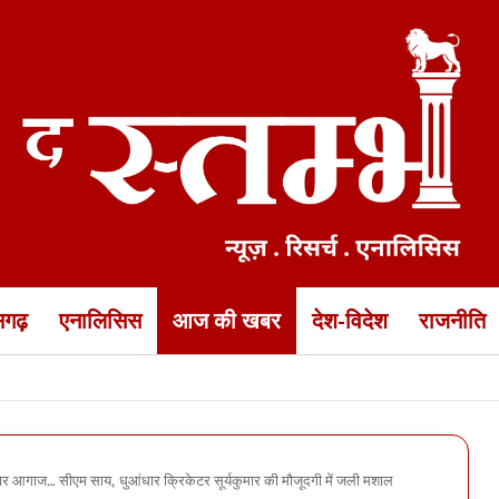
ीसगढ़
एनालिसिस
आज की खबर
देश-विदेश
राजनीति
की भीषण सड़क हादसे में मौत… झांसी के पास हादसे में दोस्त भी मारा गया, 3 घ
शानदार आगाज… सीएम साय, धुआंधार क्रिकेटर सूर्यकुमार की मौजूदगी में जली मशाल